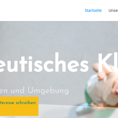
Startseite
Unse
utisches Kl
ngen und Umgebung
teresse schreiben